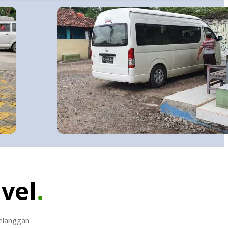
avel
.
pelanggan