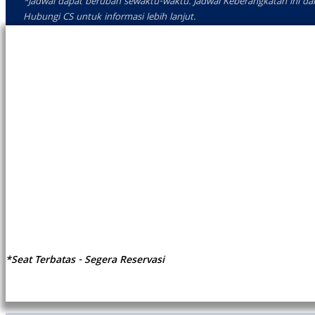
*Jadwal dapat berubah sewaktu-waktu. Jadwal Keberangkatan ini da
Hubungi CS untuk informasi lebih lanjut.
*Seat Terbatas - Segera Reservasi