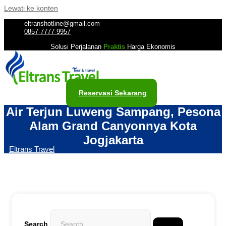
Lewati ke konten
eltranshotline@gmail.com
0857-7777-9957
Solusi Perjalanan
Praktis
Harga Ekonomis
Reservasi Sekarang
Air Terjun Luweng Sampang, Pesona
Alam Grand Canyonnya Kota
Jogjakarta
Eltrans Travel
Search