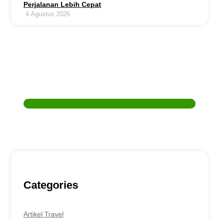
Perjalanan Lebih Cepat
6 Agustus 2026
Butuh Bantuan ?
Untuk reservasi travel & sewa mobil, atau pertanyaan
lain, bisa hubungi kami melalui :
Customer Service
0857-7777-9957
Categories
Artikel Travel