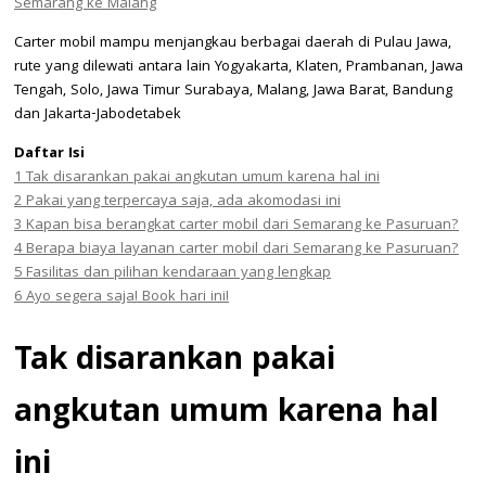
Semarang ke Malang
Carter mobil mampu menjangkau berbagai daerah di Pulau Jawa,
rute yang dilewati antara lain Yogyakarta, Klaten, Prambanan, Jawa
Tengah, Solo, Jawa Timur Surabaya, Malang, Jawa Barat, Bandung
dan Jakarta-Jabodetabek
Daftar Isi
1
Tak disarankan pakai angkutan umum karena hal ini
2
Pakai yang terpercaya saja, ada akomodasi ini
3
Kapan bisa berangkat carter mobil dari Semarang ke Pasuruan?
4
Berapa biaya layanan carter mobil dari Semarang ke Pasuruan?
5
Fasilitas dan pilihan kendaraan yang lengkap
6
Ayo segera saja! Book hari ini!
Tak disarankan pakai
angkutan umum karena hal
ini