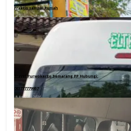
Praktis sampai Rumah
8 Agustus 2026
Travel Purwokerto Semarang PP Hubungi:
085777779957
8 Agustus 2026