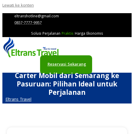
Lewati ke konten
eltranshotline@gmail.com
0857-7777-9957
Solusi Perjalanan
Praktis
Harga Ekonomis
Reservasi Sekarang
Carter Mobil dari Semarang ke
Pasuruan: Pilihan Ideal untuk
Perjalanan
Eltrans Travel