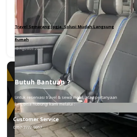
Travel Semarang Jogja, Solusi Mudah Langsung
Rumah
8 Agustus 2026
Butuh Bantuan ?
Untuk reservasi travel & sewa mobil, atau pertanyaan
lain, bisa hubungi kami melalui :
Customer Service
0857-7777-9957