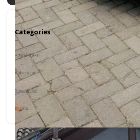
Categories
Artikel Travel
Paket Kilat
Sewa Mobil
Wisata