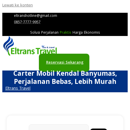
Lewati ke konten
eltranshotline@gmail.com
0857-7777-9957
Solusi Perjalanan
Praktis
Harga Ekonomis
Reservasi Sekarang
Carter Mobil Kendal Banyumas,
Perjalanan Bebas, Lebih Murah
Eltrans Travel