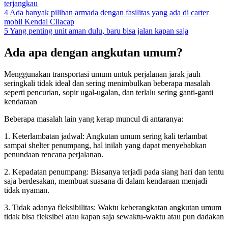
terjangkau
4
Ada banyak pilihan armada dengan fasilitas yang ada di carter
mobil Kendal Cilacap
5
Yang penting unit aman dulu, baru bisa jalan kapan saja
Ada apa dengan angkutan umum?
Menggunakan transportasi umum untuk perjalanan jarak jauh
seringkali tidak ideal dan sering menimbulkan beberapa masalah
seperti pencurian, sopir ugal-ugalan, dan terlalu sering ganti-ganti
kendaraan
Beberapa masalah lain yang kerap muncul di antaranya:
1. Keterlambatan jadwal: Angkutan umum sering kali terlambat
sampai shelter penumpang, hal inilah yang dapat menyebabkan
penundaan rencana perjalanan.
2. Kepadatan penumpang: Biasanya terjadi pada siang hari dan tentu
saja berdesakan, membuat suasana di dalam kendaraan menjadi
tidak nyaman.
3. Tidak adanya fleksibilitas: Waktu keberangkatan angkutan umum
tidak bisa fleksibel atau kapan saja sewaktu-waktu atau pun dadakan