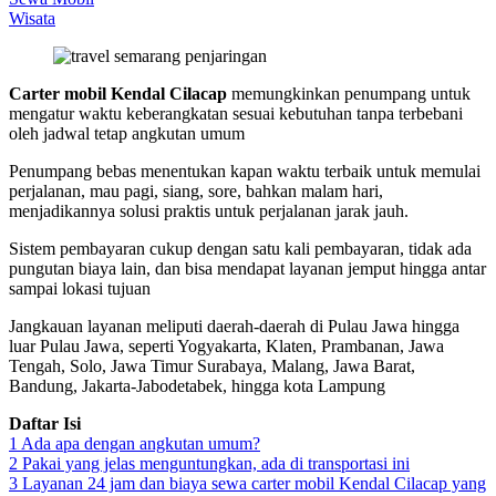
Wisata
Carter mobil Kendal Cilacap
memungkinkan penumpang untuk
mengatur waktu keberangkatan sesuai kebutuhan tanpa terbebani
oleh jadwal tetap angkutan umum
Penumpang bebas menentukan kapan waktu terbaik untuk memulai
perjalanan, mau pagi, siang, sore, bahkan malam hari,
menjadikannya solusi praktis untuk perjalanan jarak jauh.
Sistem pembayaran cukup dengan satu kali pembayaran, tidak ada
pungutan biaya lain, dan bisa mendapat layanan jemput hingga antar
sampai lokasi tujuan
Jangkauan layanan meliputi daerah-daerah di Pulau Jawa hingga
luar Pulau Jawa, seperti Yogyakarta, Klaten, Prambanan, Jawa
Tengah, Solo, Jawa Timur Surabaya, Malang, Jawa Barat,
Bandung, Jakarta-Jabodetabek, hingga kota Lampung
Daftar Isi
1
Ada apa dengan angkutan umum?
2
Pakai yang jelas menguntungkan, ada di transportasi ini
3
Layanan 24 jam dan biaya sewa carter mobil Kendal Cilacap yang