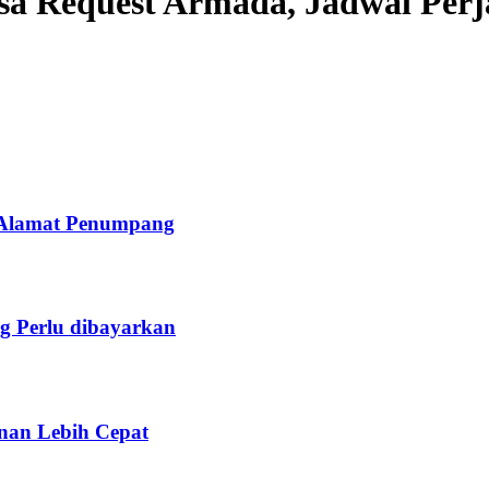
sa Request Armada, Jadwal Perj
 Alamat Penumpang
ng Perlu dibayarkan
anan Lebih Cepat