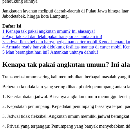
pendukung lainnya.
Jangkauan layanan meliputi daerah-daerah di Pulau Jawa hingga luar
Jabodetabek, hingga kota Lampung.
Daftar Isi
1
Kenapa tak pakai angkutan umum? Ini alasanya!
2
Agar tak sial dan lelah pakai transportasi andalan ini!
3
Jadwal fleksibel dan harga perjalanan carter mobil Kendal Jepara j
4
Armada ready banyak didukung fasilitas mantap di carter mobil Ken
5
Mau berangkat hari ini? Amankan unitnya dahulu!
Kenapa tak pakai angkutan umum? Ini ala
Transportasi umum sering kali menimbulkan berbagai masalah yang tid
Beberapa kendala lain yang sering dihadapi oleh penumpang antara la
1. Keterlambatan jadwal: Biasanya angkutan umum menunggu terisi pen
2. Kepadatan penumpang: Kepadatan penumpang biasanya terjadi pada
3. Jadwal tidak fleksibel: Angkutan umum memiliki jadwal berangka
4. Privasi yang terganggu: Penumpang yang banyak menyebabkan tida