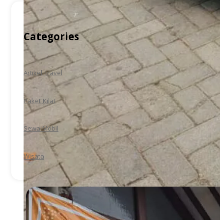
Categories
Artikel Travel
Paket Kilat
Sewa Mobil
Wisata