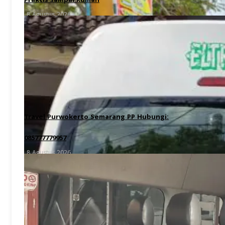
Praktis sampai Rumah
8 Agustus 2026
Travel Purwokerto Semarang PP Hubungi:
085777779957
8 Agustus 2026