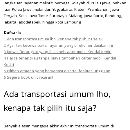
Jangkauan layanan meliputi berbagai wilayah di Pulau Jawa, bahkan
luar Pulau Jawa, mulai dari Yogyakarta, Klaten, Prambanan, Jawa
Tengah, Solo, Jawa Timur Surabaya, Malang, Jawa Barat, Bandung,
Jakarta-Jabodetabek, hingga kota Lampung.
Daftar Isi
1
Ada transportasi umum lho, kenapa tak pilih itu saja?
2
Agar tak kecewa pakai layanan yang direkomendasikan ini
3
Jadwal Berangkat yang fleksibel carter mobil Kendal Kediri
4
Harga terjangkau tanpa biaya tambahan carter mobil Kendal
Kediri
5
Pilihan armada yang bervariasi disertai fasilitas unggulan
6
Segera book unit incaran!
Ada transportasi umum lho,
kenapa tak pilih itu saja?
Banyak alasan mengapa akhir-akhir ini transportasi umum di