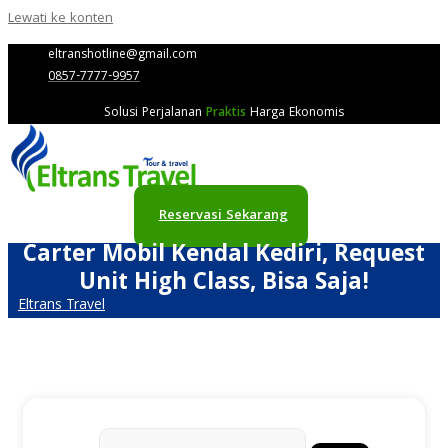
Lewati ke konten
eltranshotline@gmail.com
0857-7777-9957
Solusi Perjalanan
Praktis
Harga Ekonomis
Reservasi Sekarang
Carter Mobil Kendal Kediri, Request
Unit High Class, Bisa Saja!
Eltrans Travel