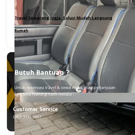
Travel Semarang Jogja, Solusi Mudah Langsung
Rumah
8 Agustus 2026
Butuh Bantuan ?
Untuk reservasi travel & sewa mobil, atau pertanyaan
lain, bisa hubungi kami melalui :
Customer Service
0857-7777-9957