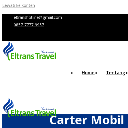
Lewati ke konten
eltranshotline@gmail.com
0857-7777-9957
Home
Tentang
Carter Mobil