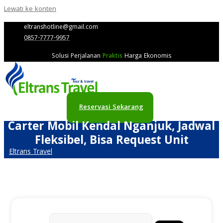
Lewati ke konten
eltranshotline@gmail.com
0857-7777-9957
Solusi Perjalanan
Praktis
Harga Ekonomis
Reservasi Sekarang
Carter Mobil Kendal Nganjuk, Jadwal
Fleksibel, Bisa Request Unit
Eltrans Travel