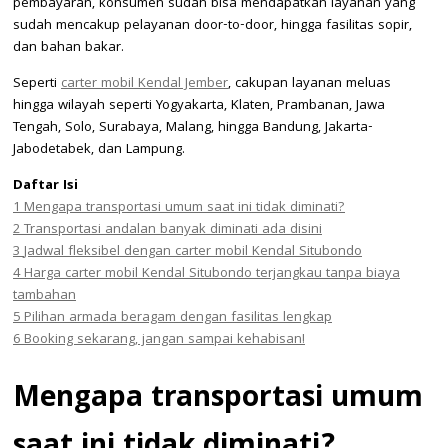
pembayaran, konsumen sudah bisa mendapatkan layanan yang
sudah mencakup pelayanan door-to-door, hingga fasilitas sopir,
dan bahan bakar.
Seperti
carter mobil Kendal Jember
, cakupan layanan meluas
hingga wilayah seperti Yogyakarta, Klaten, Prambanan, Jawa
Tengah, Solo, Surabaya, Malang, hingga Bandung, Jakarta-
Jabodetabek, dan Lampung.
Daftar Isi
1
Mengapa transportasi umum saat ini tidak diminati?
2
Transportasi andalan banyak diminati ada disini
3
Jadwal fleksibel dengan carter mobil Kendal Situbondo
4
Harga carter mobil Kendal Situbondo terjangkau tanpa biaya
tambahan
5
Pilihan armada beragam dengan fasilitas lengkap
6
Booking sekarang, jangan sampai kehabisan!
Mengapa transportasi umum
saat ini tidak diminati?