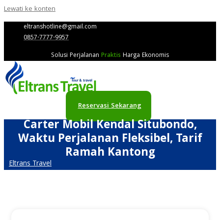
Lewati ke konten
eltranshotline@gmail.com
0857-7777-9957
Solusi Perjalanan
Praktis
Harga Ekonomis
Reservasi Sekarang
Carter Mobil Kendal Situbondo,
Waktu Perjalanan Fleksibel, Tarif
Ramah Kantong
Eltrans Travel