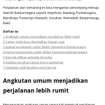
Perjalanan dari Semarang ini bisa mengantar penumpang menuju
daerah Bankarnegara seperti Ampelsari, Bawang, Purwanegara,
Mandiraja, Purworejo Klampok, Susukan, Wanadadi, Banjarmangu,
Rakit.
Daftar Isi
1
Angkutan umum menjadikan perjalanan lebih rumit
2
Carter mobil bisa diandalkan kapan saja
3
Jadwal perjalanan carter Mobil Semarang Banjarnegara
4
Harga transportasi carter Mobil Semarang Banjarnegara
5
Banyak pilihan armada tersedia
6
Fasilitas lengkap tanpa biaya tambahan
7
Sebelum sold! Booking unit hari ini!
Angkutan umum menjadikan
perjalanan lebih rumit
Menggunakan angkutan umum sering kali membuat perjalanan