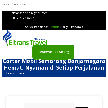
Lewati ke konten
eltranshotline@gmail.com
0857-7777-9957
Solusi Perjalanan
Praktis
Harga Ekonomis
Reservasi Sekarang
Carter Mobil Semarang Banjarnegara
Hemat, Nyaman di Setiap Perjalanan
Eltrans Travel