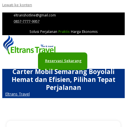
Lewati ke konten
eltranshotline@gmail.com
0857-7777-9957
Solusi Perjalanan
Praktis
Harga Ekonomis
Reservasi Sekarang
Carter Mobil Semarang Boyolali
Hemat dan Efisien, Pilihan Tepat
Perjalanan
Eltrans Travel