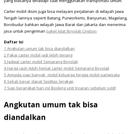
yang biasanya dihadapi saat menggunakan transportasi umum.
Carter mobil disini juga bisa melayani perjalanan di wilayah Jawa
Tengah lainnya seperti Batang, Purworkerto, Banyumas, Magelang,
Borobudur bahkan wilayah Jawa Barat dan Jakarta dan menerima
jasa untuk pengiriman
paket kilat Boyolali Cirebon
Daftar Isi
1
Angkutan umum tak bisa diandalkan
2
Pakai carter mobil jadi lebih tenang
3
Jadwal carter mobil Semarang Boyolali
4
Harga jauh lebih hemat carter mobil Semarang Boyolali
5
Armada siap banyak, mobil keluarga hingga mobil pariwisata
6
Sekali bayar dapat fasilitas lengkap
7
Siap berangkat hari ini! Booking unit Incaran sebelum sold!
Angkutan umum tak bisa
diandalkan