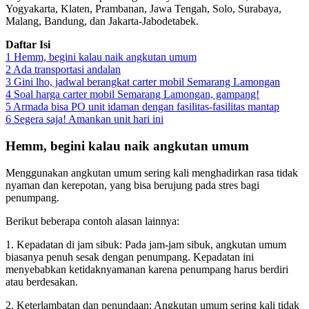
Yogyakarta, Klaten, Prambanan, Jawa Tengah, Solo, Surabaya,
Malang, Bandung, dan Jakarta-Jabodetabek.
Daftar Isi
1
Hemm, begini kalau naik angkutan umum
2
Ada transportasi andalan
3
Gini lho, jadwal berangkat carter mobil Semarang Lamongan
4
Soal harga carter mobil Semarang Lamongan, gampang!
5
Armada bisa PO unit idaman dengan fasilitas-fasilitas mantap
6
Segera saja! Amankan unit hari ini
Hemm, begini kalau naik angkutan umum
Menggunakan angkutan umum sering kali menghadirkan rasa tidak
nyaman dan kerepotan, yang bisa berujung pada stres bagi
penumpang.
Berikut beberapa contoh alasan lainnya:
1. Kepadatan di jam sibuk: Pada jam-jam sibuk, angkutan umum
biasanya penuh sesak dengan penumpang. Kepadatan ini
menyebabkan ketidaknyamanan karena penumpang harus berdiri
atau berdesakan.
2. Keterlambatan dan penundaan: Angkutan umum sering kali tidak