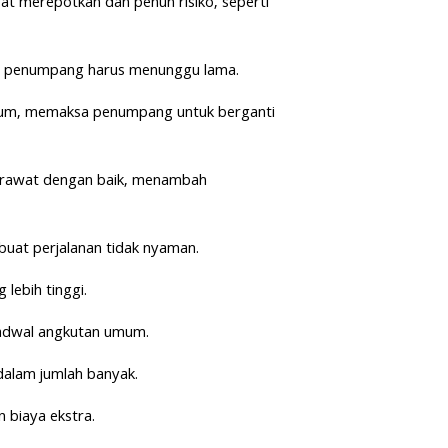
t merepotkan dan penuh risiko, seperti
at penumpang harus menunggu lama.
 umum, memaksa penumpang untuk berganti
dirawat dengan baik, menambah
uat perjalanan tidak nyaman.
lebih tinggi.
 jadwal angkutan umum.
dalam jumlah banyak.
 biaya ekstra.