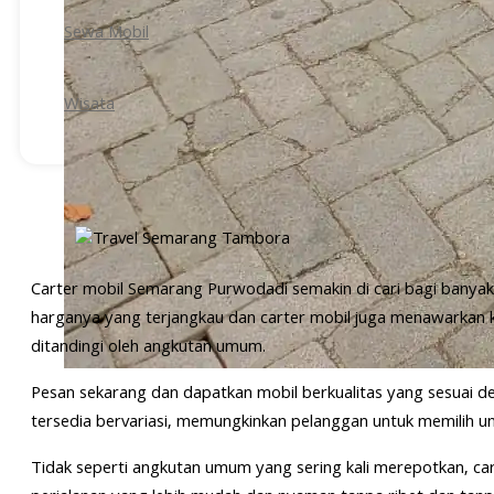
Sewa Mobil
Wisata
Carter mobil Semarang Purwodadi semakin di cari bagi banyak 
harganya yang terjangkau dan carter mobil juga menawarkan k
ditandingi oleh angkutan umum.
Pesan sekarang dan dapatkan mobil berkualitas yang sesuai
tersedia bervariasi, memungkinkan pelanggan untuk memilih uni
Tidak seperti angkutan umum yang sering kali merepotkan, c