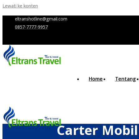
Lewati ke konten
eltranshotline@gmail.com
0857-7777-9957
Home
Tentang
Carter Mobi