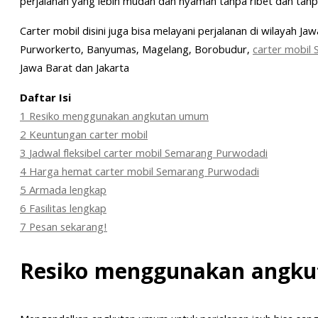
perjalanan yang lebih mudah dan nyaman tanpa ribet dan tan
Carter mobil disini juga bisa melayani perjalanan di wilayah Ja
Purworkerto, Banyumas, Magelang, Borobudur,
carter mobil
Jawa Barat dan Jakarta
Daftar Isi
1
Resiko menggunakan angkutan umum
2
Keuntungan carter mobil
3
Jadwal fleksibel carter mobil Semarang Purwodadi
4
Harga hemat carter mobil Semarang Purwodadi
5
Armada lengkap
6
Fasilitas lengkap
7
Pesan sekarang!
Resiko menggunakan angk