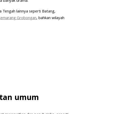
pa banyak drama.
wa Tengah lainnya seperti Batang,
 Semarang Grobongan
, bahkan wilayah
utan umum