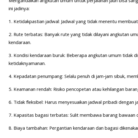
Mengandalkan angkutan umum untuk perjalanan jauh bisa sanga
ini jadinya:
1. Ketidakpastian jadwal: Jadwal yang tidak menentu membu
2. Rute terbatas: Banyak rute yang tidak dilayani angkutan
kendaraan.
3. Kondisi kendaraan buruk: Beberapa angkutan umum tidak 
ketidaknyamanan.
4. Kepadatan penumpang: Selalu penuh di jam-jam sibuk, memb
5. Keamanan rendah: Risiko pencopetan atau kehilangan barang 
6. Tidak fleksibel: Harus menyesuaikan jadwal pribadi dengan
7. Kapasitas bagasi terbatas: Sulit membawa barang bawaan 
8. Biaya tambahan: Pergantian kendaraan dan bagasi dikenakan