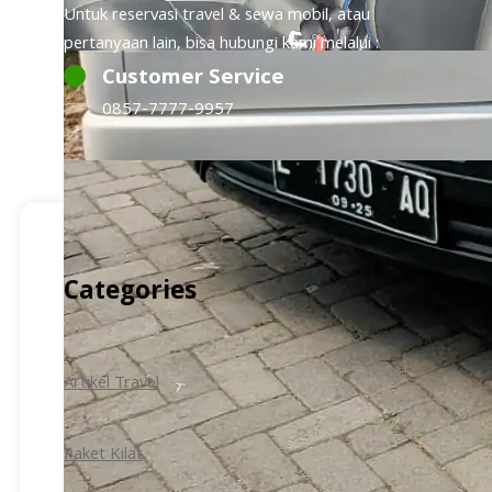
Untuk reservasi travel & sewa mobil, atau
pertanyaan lain, bisa hubungi kami melalui :
Customer Service
0857-7777-9957
Categories
Artikel Travel
Paket Kilat