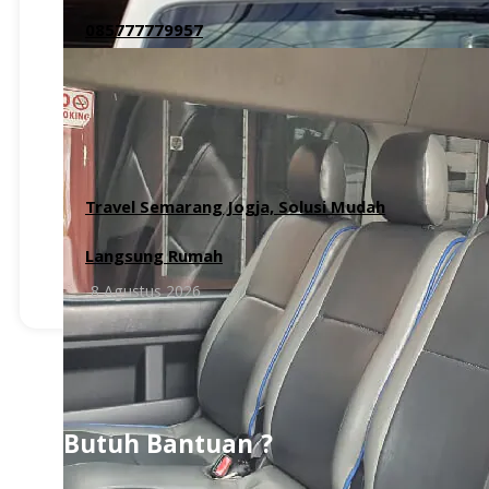
085777779957
8 Agustus 2026
Travel Semarang Jogja, Solusi Mudah
Langsung Rumah
8 Agustus 2026
Butuh Bantuan ?