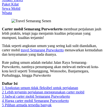
Paket Kilat
Sewa Mobil
Wisata
Carter mobil Semarang Purworkerto
membuat perjalanan jauh
lebih praktis, tetapi juga menjamin kualitas pelayanan yang
mumpuni, kualitas terjamin!
Tidak seperti angkutan umum yang sering kali sulit diandalkan,
carter mobil
travel Semarang Purwokerto
menawarkan kemudahan
dan kenyamanan yang tiada duanya.
Rute paling umum adalah melalui Jalan Raya Semarang-
Purwokerto, nantinya penumpang akan melewati melewati kota-
kota kecil seperti Temanggung, Wonosobo, Banjarnegara,
Purbalingga, hingga Purwokerto
Daftar Isi
1
Angkutan umum tidak fleksibel untuk perjalanan
2
Lebih terjamin perjalanan menggunakan carter mobil
3
Jadwal carter mobil Semarang Purworkerto
4
Harga carter mobil Semarang Purworkerto
5
Pilihan armada tersedia banyak