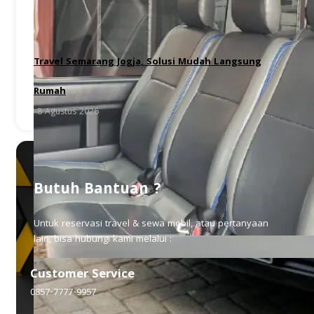
Travel Semarang Jogja, Solusi Mudah Langsung
Rumah
8 Agustus 2026
Butuh Bantuan ?
Untuk reservasi travel & sewa mobil, atau pertanyaan
lain, bisa hubungi kami melalui :
Customer Service
0857-7777-9957