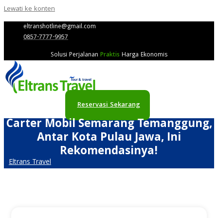
Lewati ke konten
eltranshotline@gmail.com
0857-7777-9957
Solusi Perjalanan
Praktis
Harga Ekonomis
Reservasi Sekarang
Carter Mobil Semarang Temanggung,
Antar Kota Pulau Jawa, Ini
Rekomendasinya!
Eltrans Travel