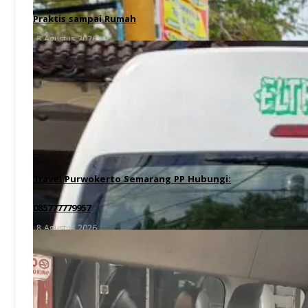
Praktis sampai Rumah
8 Agustus 2026
Travel Purwokerto Semarang PP Hubungi:
085777779957
8 Agustus 2026