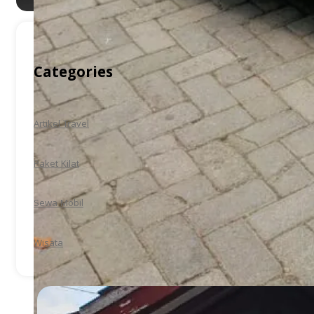
Categories
Artikel Travel
Paket Kilat
Sewa Mobil
Wisata