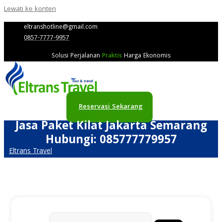
Lewati ke konten
eltranshotline@gmail.com
0857-7777-9957
Solusi Perjalanan
Praktis
Harga Ekonomis
Reservasi Sekarang
Jasa Paket Kilat Jakarta Semarang
Hubungi: 085777779957
Eltrans Travel