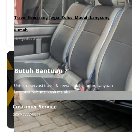
Travel Semarang Jogja, Solusi Mudah Langsung
Rumah
8 Agustus 2026
Butuh Bantuan ?
Untuk reservasi travel & sewa mobil, atau pertanyaan
lain, bisa hubungi kami melalui :
Customer Service
0857-7777-9957