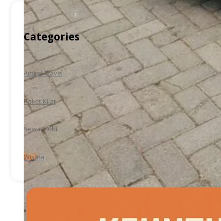
Categories
Artikel Travel
Paket Kilat
Sewa Mobil
Wisata