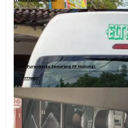
Praktis sampai Rumah
8 Agustus 2026
Travel Purwokerto Semarang PP Hubungi:
085777779957
8 Agustus 2026