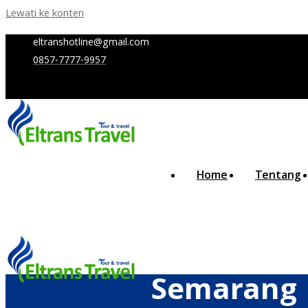
Lewati ke konten
eltranshotline@gmail.com
0857-7777-9957
Home
Tentang
Semarang B