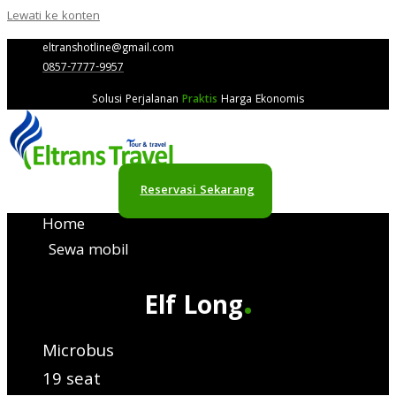
Lewati ke konten
eltranshotline@gmail.com
0857-7777-9957
Solusi Perjalanan
Praktis
Harga Ekonomis
Reservasi Sekarang
Home
Sewa mobil
.
Elf Long
Microbus
19 seat