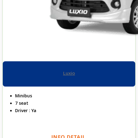
Luxio
Minibus
7 seat
Driver : Ya
INFO DETAIL