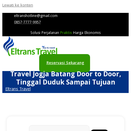
Lewati ke konten
eltranshotline@gmail.com
0857-7777-9957
Solusi Perjalanan
Praktis
Harga Ekonomis
Reservasi Sekarang
Travel Jogja Batang Door to Door,
Tinggal Duduk Sampai Tujuan
Eltrans Travel