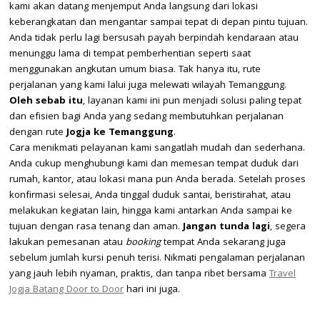
kami akan datang menjemput Anda langsung dari lokasi
keberangkatan dan mengantar sampai tepat di depan pintu tujuan.
Anda tidak perlu lagi bersusah payah berpindah kendaraan atau
menunggu lama di tempat pemberhentian seperti saat
menggunakan angkutan umum biasa. Tak hanya itu, rute
perjalanan yang kami lalui juga melewati wilayah Temanggung.
Oleh sebab itu
, layanan kami ini pun menjadi solusi paling tepat
dan efisien bagi Anda yang sedang membutuhkan perjalanan
dengan rute
Jogja ke Temanggung
.
Cara menikmati pelayanan kami sangatlah mudah dan sederhana.
Anda cukup menghubungi kami dan memesan tempat duduk dari
rumah, kantor, atau lokasi mana pun Anda berada. Setelah proses
konfirmasi selesai, Anda tinggal duduk santai, beristirahat, atau
melakukan kegiatan lain, hingga kami antarkan Anda sampai ke
tujuan dengan rasa tenang dan aman.
Jangan tunda lagi
, segera
lakukan pemesanan atau
booking
tempat Anda sekarang juga
sebelum jumlah kursi penuh terisi. Nikmati pengalaman perjalanan
yang jauh lebih nyaman, praktis, dan tanpa ribet bersama
Travel
Jogja Batang Door to Door
hari ini juga.