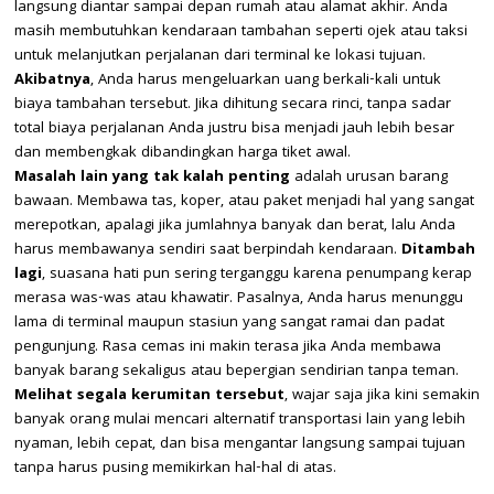
langsung diantar sampai depan rumah atau alamat akhir. Anda
masih membutuhkan kendaraan tambahan seperti ojek atau taksi
untuk melanjutkan perjalanan dari terminal ke lokasi tujuan.
Akibatnya
, Anda harus mengeluarkan uang berkali-kali untuk
biaya tambahan tersebut. Jika dihitung secara rinci, tanpa sadar
total biaya perjalanan Anda justru bisa menjadi jauh lebih besar
dan membengkak dibandingkan harga tiket awal.
Masalah lain yang tak kalah penting
adalah urusan barang
bawaan. Membawa tas, koper, atau paket menjadi hal yang sangat
merepotkan, apalagi jika jumlahnya banyak dan berat, lalu Anda
harus membawanya sendiri saat berpindah kendaraan.
Ditambah
lagi
, suasana hati pun sering terganggu karena penumpang kerap
merasa was-was atau khawatir. Pasalnya, Anda harus menunggu
lama di terminal maupun stasiun yang sangat ramai dan padat
pengunjung. Rasa cemas ini makin terasa jika Anda membawa
banyak barang sekaligus atau bepergian sendirian tanpa teman.
Melihat segala kerumitan tersebut
, wajar saja jika kini semakin
banyak orang mulai mencari alternatif transportasi lain yang lebih
nyaman, lebih cepat, dan bisa mengantar langsung sampai tujuan
tanpa harus pusing memikirkan hal-hal di atas.