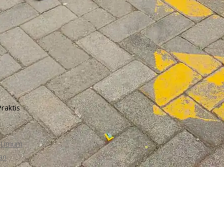
i Umum
an