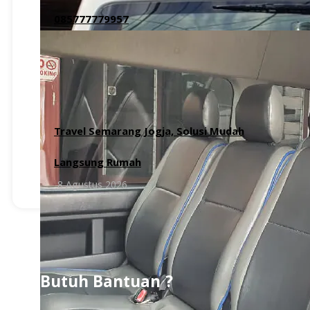
085777779957
8 Agustus 2026
Travel Semarang Jogja, Solusi Mudah
Langsung Rumah
8 Agustus 2026
Butuh Bantuan ?