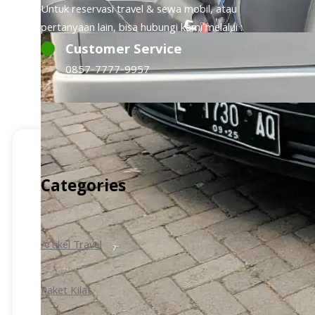
Untuk reservasi travel & sewa mobil, atau
pertanyaan lain, bisa hubungi kami melalui :
Customer Service
0857-7777-9957
Categories
Artikel Travel
Paket Kilat