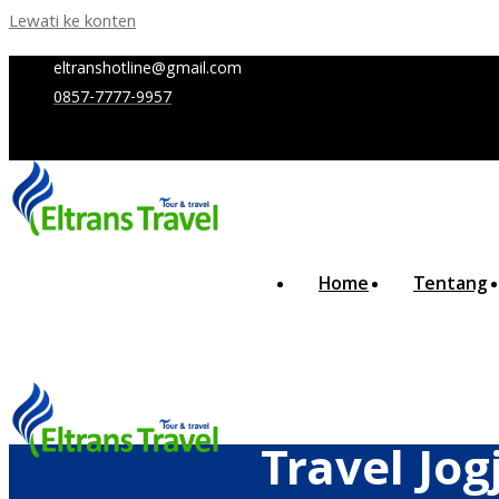
Lewati ke konten
eltranshotline@gmail.com
0857-7777-9957
Home
Tentang
Travel Jog