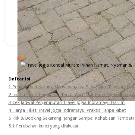
Sewa Mobil
Wisata
Daftar Isi
1
Pengalaman Kurang Menyenangkan Saat Pakai Transportas
2
Ini Dia Solusi Perjalanan Tepat: Anti Repot dan Nyaman di Jal
3
Cek Jadwal Penjemputan Travel Jogja Indramayu Hari Ini
4
Harga Tiket Travel Jogja Indramayu: Praktis Tanpa Ribet
5
Klik & Booking Sekarang, Jangan Sampai Kehabisan Tempat!
5.1
Perubahan kunci yang dilakukan: