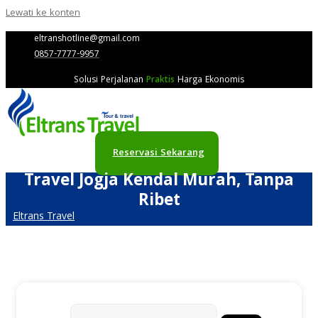
Lewati ke konten
eltranshotline@gmail.com
0857-7777-9957
Solusi Perjalanan
Praktis
Harga Ekonomis
Reservasi Sekarang
Travel Jogja Kendal Murah, Tanpa
Ribet
Eltrans Travel