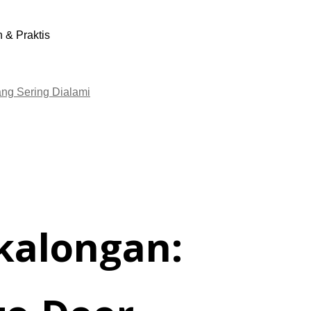
ng Sering Dialami
ekalongan: