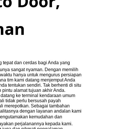
o Door,
man
ng tepat dan cerdas bagi Anda yang
entunya sangat nyaman. Dengan memilih
n waktu hanya untuk mengurus persiapan
mana tim kami datang menjemput Anda
da tentukan sendiri. Tak berhenti di situ
pintu alamat tujuan akhir Anda.
ban datang ke terminal kendaraan umum
ali tidak perlu bersusah payah
kali merepotkan. Sebagai tambahan
kualitasnya dengan layanan andalan kami
lu mengutamakan kemudahan dan
yakan perjalanannya kepada kami.
g juga dan nikmati pengalaman