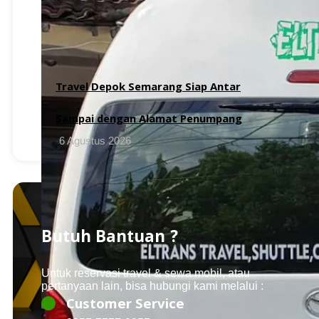
Travel Depok Semarang Siap Antar
Sampai dengan Alamat Penumpang
6 Agustus 2026
Butuh Bantuan ?
Untuk reservasi travel & sewa mobil, atau
pertanyaan lain, bisa hubungi kami melalui :
Customer Service