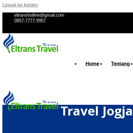
Lewati ke konten
eltranshotline@gmail.com
0857-7777-9957
Home
Tentang
Travel Jogj