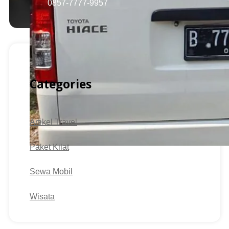
0857-7777-9957
Categories
Artikel Travel
Paket Kilat
Sewa Mobil
Wisata