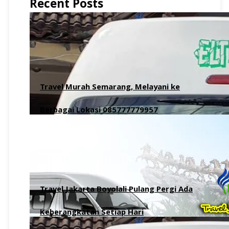
Recent Posts
Travel Murah Semarang, Melayani ke
Berbagai Lokasi 085777779957
8 Agustus 2026
Travel Jakarta Boyolali Pulang Pergi Ada
Keberangkatan Setiap Hari
6 Agustus 2026