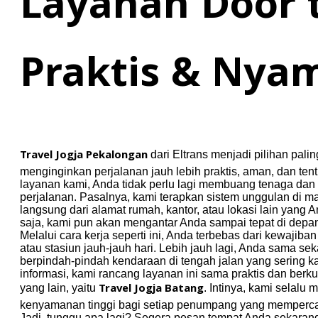
Layanan Door t
Praktis & Nya
Travel Jogja Pekalongan
dari Eltrans menjadi pilihan pali
menginginkan perjalanan jauh lebih praktis, aman, dan t
layanan kami, Anda tidak perlu lagi membuang tenaga da
perjalanan. Pasalnya, kami terapkan sistem unggulan di 
langsung dari alamat rumah, kantor, atau lokasi lain yang An
saja, kami pun akan mengantar Anda sampai tepat di depan 
Melalui cara kerja seperti ini, Anda terbebas dari kewaji
atau stasiun jauh-jauh hari. Lebih jauh lagi, Anda sama sek
berpindah-pindah kendaraan di tengah jalan yang sering 
informasi, kami rancang layanan ini sama praktis dan ber
Travel Jogja Batang
yang lain, yaitu
. Intinya, kami sela
kenyamanan tinggi bagi setiap penumpang yang memperca
Jadi, tunggu apa lagi? Segera pesan tempat Anda sekaran