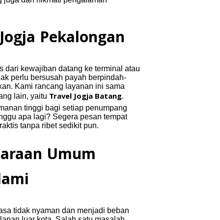
Jogja Pekalongan
as dari kewajiban datang ke terminal atau
tidak perlu bersusah payah berpindah-
tkan. Kami rancang layanan ini sama
Travel Jogja Batang
ng lain, yaitu
.
manan tinggi bagi setiap penumpang
nggu apa lagi? Segera pesan tempat
tis tanpa ribet sedikit pun.
ndaraan Umum
lami
asa tidak nyaman dan menjadi beban
anan luar kota. Salah satu masalah