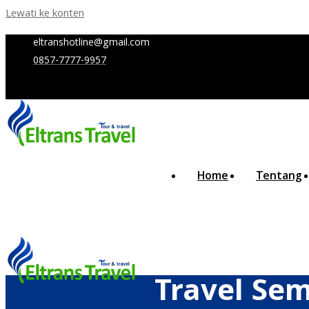
Lewati ke konten
eltranshotline@gmail.com
0857-7777-9957
Home
Tentang
Travel Sem