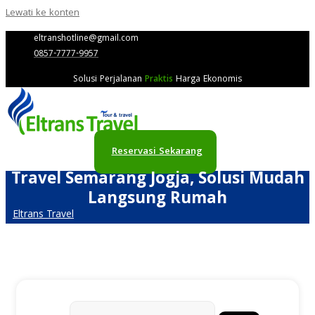
Lewati ke konten
eltranshotline@gmail.com
0857-7777-9957
Solusi Perjalanan
Praktis
Harga Ekonomis
Reservasi Sekarang
Travel Semarang Jogja, Solusi Mudah
Langsung Rumah
Eltrans Travel