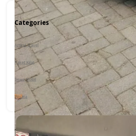
Categories
Artikel Travel
Paket Kilat
Sewa Mobil
Wisata