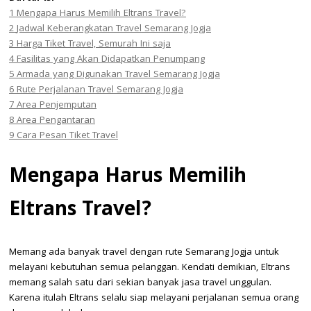
1
Mengapa Harus Memilih Eltrans Travel?
2
Jadwal Keberangkatan Travel Semarang Jogja
3
Harga Tiket Travel, Semurah Ini saja
4
Fasilitas yang Akan Didapatkan Penumpang
5
Armada yang Digunakan Travel Semarang Jogja
6
Rute Perjalanan Travel Semarang Jogja
7
Area Penjemputan
8
Area Pengantaran
9
Cara Pesan Tiket Travel
Mengapa Harus Memilih
Eltrans Travel?
Memang ada banyak travel dengan rute Semarang Jogja untuk
melayani kebutuhan semua pelanggan. Kendati demikian, Eltrans
memang salah satu dari sekian banyak jasa travel unggulan.
Karena itulah Eltrans selalu siap melayani perjalanan semua orang