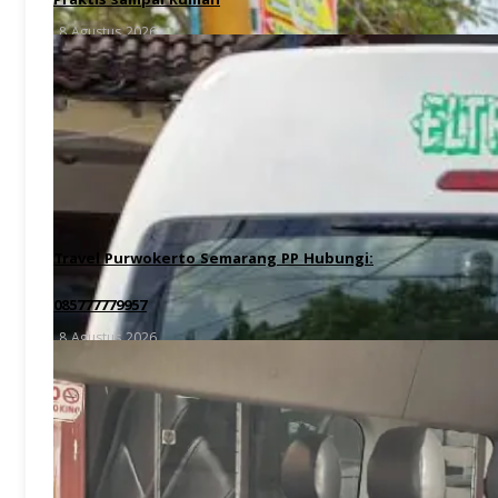
Praktis sampai Rumah
8 Agustus 2026
Travel Purwokerto Semarang PP Hubungi:
085777779957
8 Agustus 2026