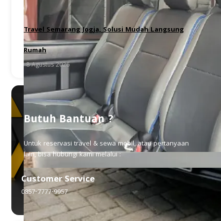
Travel Semarang Jogja, Solusi Mudah Langsung
Rumah
8 Agustus 2026
Butuh Bantuan ?
Untuk reservasi travel & sewa mobil, atau pertanyaan
lain, bisa hubungi kami melalui :
Customer Service
0857-7777-9957