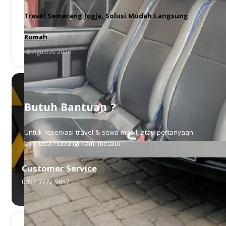
Travel Semarang Jogja, Solusi Mudah Langsung
Rumah
8 Agustus 2026
Butuh Bantuan ?
Untuk reservasi travel & sewa mobil, atau pertanyaan
lain, bisa hubungi kami melalui :
Customer Service
0857-7777-9957