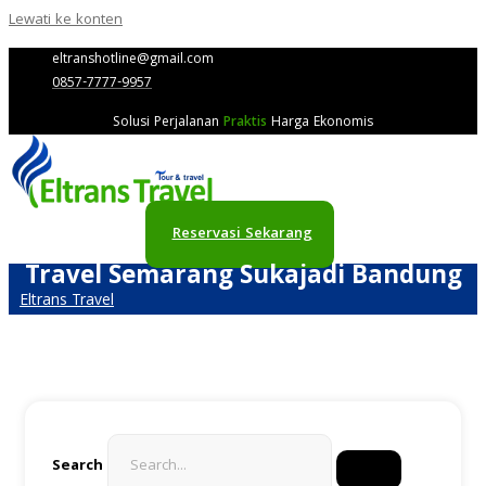
Lewati ke konten
eltranshotline@gmail.com
0857-7777-9957
Solusi Perjalanan
Praktis
Harga Ekonomis
Reservasi Sekarang
Travel Semarang Sukajadi Bandung
Eltrans Travel
Search