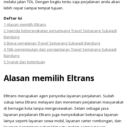
melalui jalan TOL. Dengan begitu tentu saja perjalanan anda akan
lebih cepat sampai tempat tujuan.
Daftar Isi
1
Alasan memilih Eltrans
2
Agenda keberangkatan penumpang Travel Semarang Sukajadi
Bandung
3
Biaya perjalanan Travel Semarang Sukajadi Bandung
4
Titik penjemputan dan pengantaran Travel Semarang Sukajadi
Bandung
5
Syarat dan ketentuan
Alasan memilih Eltrans
Elttrans merupakan agen penyedia layanan perjalanan. Sudah
cukup lama Eltrans melayani dan menemani perjalanan masyarakat
di bernagai kota tanpa mengecewakan. Selain sebagai jasa
layanan perjalanan Eltrans juga menyediakan beberapa layanan
lainya seperti layanan sewa mobil, layanan carter rombongan, dan