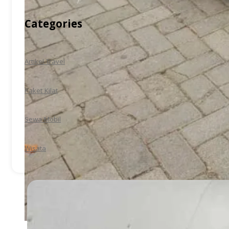
Categories
Artikel Travel
Paket Kilat
Sewa Mobil
Wisata