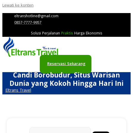
Lewati ke konten
eltranshotline@gmail.com
0857-7777-9957
Solusi Perjalanan
Praktis
Harga Ekonomis
Reservasi Sekarang
Candi Borobudur, Situs Warisan
Dunia yang Kokoh Hingga Hari Ini
Eltrans Travel