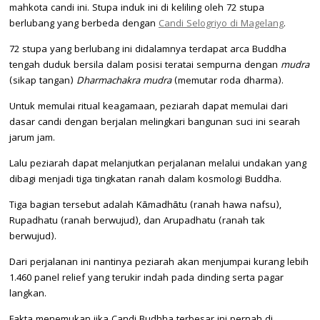
mahkota candi ini. Stupa induk ini di keliling oleh 72 stupa
berlubang yang berbeda dengan
Candi Selogriyo di Magelang
.
72 stupa yang berlubang ini didalamnya terdapat arca Buddha
tengah duduk bersila dalam posisi teratai sempurna dengan
mudra
(sikap tangan)
Dharmachakra mudra
(memutar roda dharma).
Untuk memulai ritual keagamaan, peziarah dapat memulai dari
dasar candi dengan berjalan melingkari bangunan suci ini searah
jarum jam.
Lalu peziarah dapat melanjutkan perjalanan melalui undakan yang
dibagi menjadi tiga tingkatan ranah dalam kosmologi Buddha.
Tiga bagian tersebut adalah Kāmadhātu (ranah hawa nafsu),
Rupadhatu (ranah berwujud), dan Arupadhatu (ranah tak
berwujud).
Dari perjalanan ini nantinya peziarah akan menjumpai kurang lebih
1.460 panel relief yang terukir indah pada dinding serta pagar
langkan.
Fakta menemukan jika Candi Budhha terbesar ini pernah di