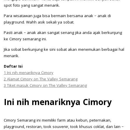
spot foto yang sangat menarik.
Para wisatawan juga bisa bermain bersama anak – anak di
playground. Wahh asik sekali ya sobat.
Pasti anak – anak akan sangat senang jika anda ajak berkunjung
ke Cimory semarang ini.
Jika sobat berkunjung ke sini sobat akan menemukan berbagai hal
menarik.
Daftar Isi
1
Ini nih menariknya Cimory
2
Alamat Cimory on The Valley Semarang
3
Tiket masuk Cimory on The Valley Semarang
Ini nih menariknya Cimory
Cimory Semarang ini memiliki farm atau kebun, peternakan,
playground, restoran, took souvenir, took khusus coklat, dan lain –