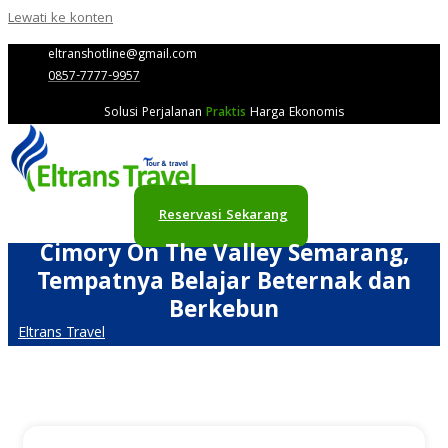
Lewati ke konten
eltranshotline@gmail.com
0857-7777-9957
Solusi Perjalanan
Praktis
Harga Ekonomis
Reservasi Sekarang
Cimory On The Valley Semarang,
Tempatnya Belajar Beternak dan
Berkebun
Eltrans Travel