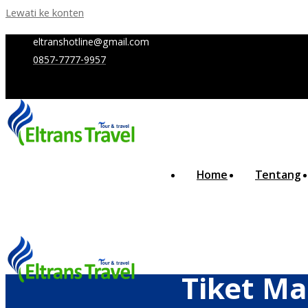
Lewati ke konten
eltranshotline@gmail.com
0857-7777-9957
Home
Tentang
Tiket Ma