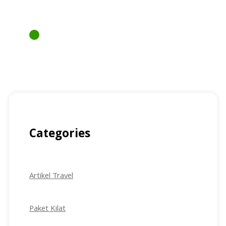
Untuk reservasi travel & sewa mobil, atau
pertanyaan lain, bisa hubungi kami melalui :
Customer Service
0857-7777-9957
Categories
Artikel Travel
Paket Kilat