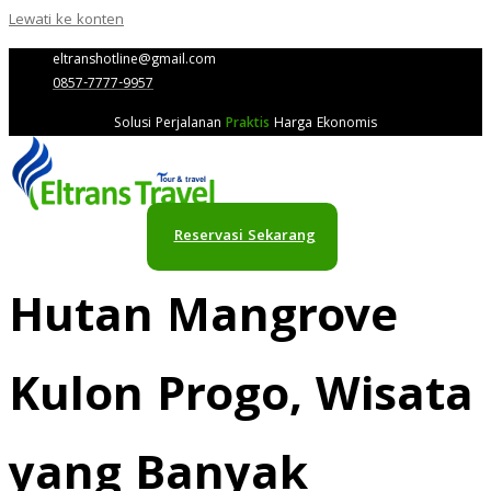
Lewati ke konten
eltranshotline@gmail.com
0857-7777-9957
Solusi Perjalanan
Praktis
Harga Ekonomis
Reservasi Sekarang
Hutan Mangrove
Kulon Progo, Wisata
yang Banyak