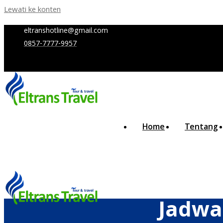
Lewati ke konten
eltranshotline@gmail.com
0857-7777-9957
Home
Tentang
Jadwa