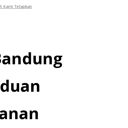
h Kami Tetapkan
 Bandung
nduan
lanan