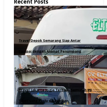
Recent Posts
Travel Depok Semarang Siap Antar
Sampai dengan Alamat Penumpang
6 Agustus 2026
Travel Jakarta Jogja Terbaik, Semurah Ini
Tiket yang Perlu dibayarkan