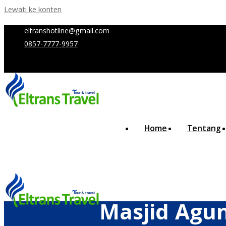
Lewati ke konten
eltranshotline@gmail.com
0857-7777-9957
Home
Tentang
Masjid Agun