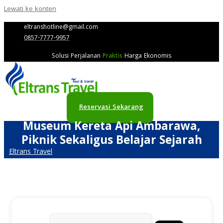
Lewati ke konten
eltranshotline@gmail.com
0857-7777-9957
Solusi Perjalanan
Praktis
Harga Ekonomis
Reservasi Sekarang
Museum Kereta Api Ambarawa,
Piknik Sekaligus Belajar Sejarah
Eltrans Travel