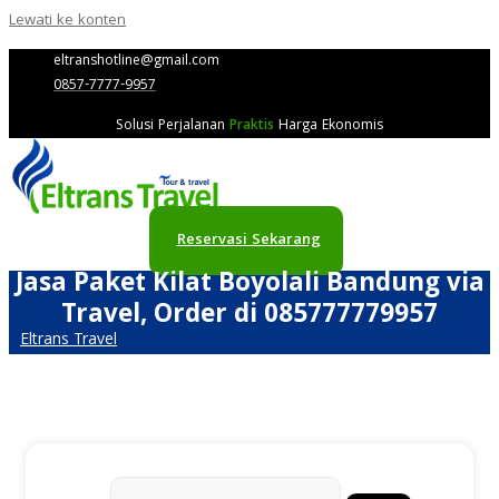
Lewati ke konten
eltranshotline@gmail.com
0857-7777-9957
Solusi Perjalanan
Praktis
Harga Ekonomis
Reservasi Sekarang
Jasa Paket Kilat Boyolali Bandung via
Travel, Order di 085777779957
Eltrans Travel