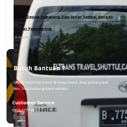
Travel Depok Semarang Siap Antar Sampai dengan
Alamat Penumpang
6 Agustus 2026
Butuh Bantuan ?
Untuk reservasi travel & sewa mobil, atau pertanyaan
lain, bisa hubungi kami melalui :
Customer Service
0857-7777-9957