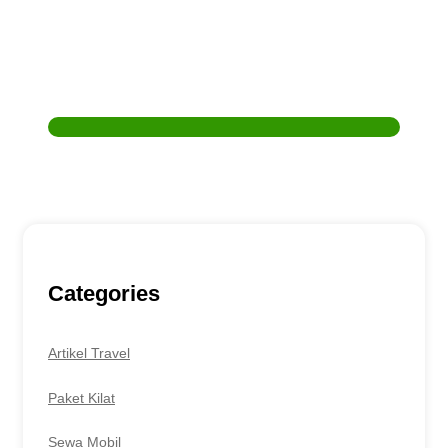
Butuh Bantuan ?
Untuk reservasi travel & sewa mobil, atau pertanyaan
lain, bisa hubungi kami melalui :
Customer Service
0857-7777-9957
Categories
Artikel Travel
Paket Kilat
Sewa Mobil