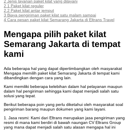
2
Jenis layanan paket kilat yang dilayani
2.1
Paket kilat reguler
2.2
Paket kilat antar jemput
3
Biaya pengiriman paket kilat satu malam sampai
4
Cara pesan paket kilat Semarang Jakarta di Eltrans Travel
Mengapa pilih paket kilat
Semarang Jakarta di tempat
kami
Ada beberapa hal yang dapat dipertimbangkan oleh masyarakat
Mengapa memilih paket kilat Semarang Jakarta di tempat kami
dibandingkan dengan cara yang lain.
Kami memiliki beberapa kelebihan dalam hal pelayanan maupun
dalam hal pengiriman sehingga kami dapat menjadi salah satu
solusi yang tepat.
Berikut beberapa poin yang perlu diketahui oleh masyarakat soal
pengiriman barang maupun dokumen yang kami layani.
1. Jasa resmi: Kami dari Eltrans merupakan jasa pengiriman yang
resmi di mana kami berdiri di bawah naungan CV Eltrans Group
yang mana dapat menjadi salah satu alasan mengapa hal ini