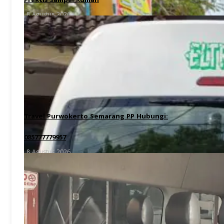
Praktis sampai Rumah
8 Agustus 2026
Travel Purwokerto Semarang PP Hubungi:
085777779957
8 Agustus 2026