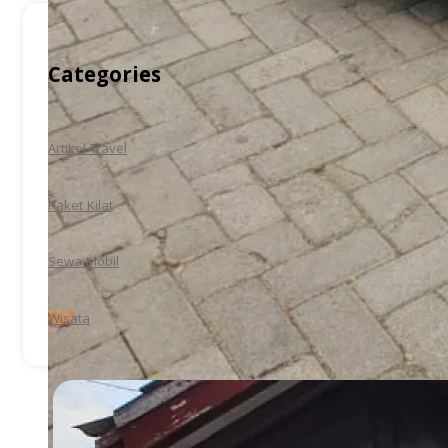
Categories
Artikel Travel
Paket Kilat
Sewa Mobil
Wisata