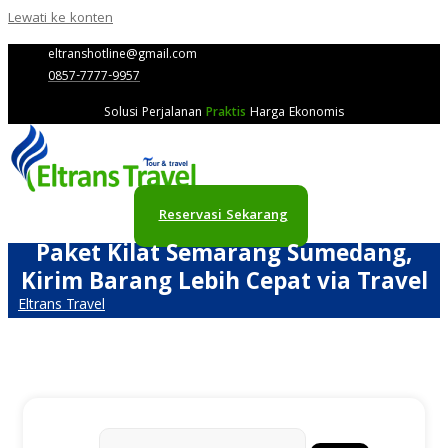
Lewati ke konten
eltranshotline@gmail.com
0857-7777-9957
Solusi Perjalanan
Praktis
Harga Ekonomis
Reservasi Sekarang
Paket Kilat Semarang Sumedang,
Kirim Barang Lebih Cepat via Travel
Eltrans Travel