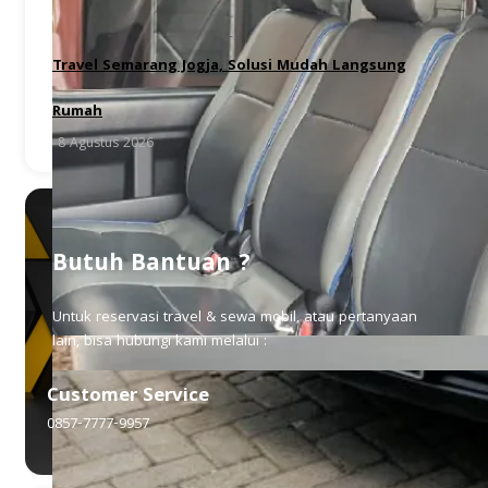
Travel Semarang Jogja, Solusi Mudah Langsung
Rumah
8 Agustus 2026
Butuh Bantuan ?
Untuk reservasi travel & sewa mobil, atau pertanyaan
lain, bisa hubungi kami melalui :
Customer Service
0857-7777-9957