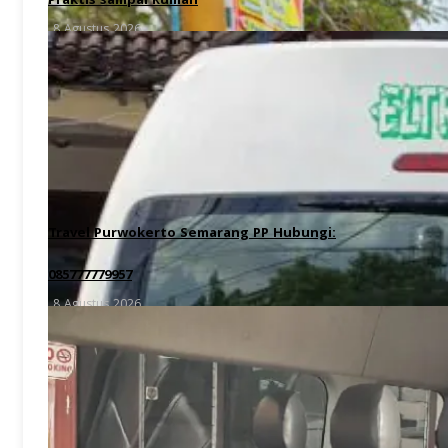
Praktis sampai Rumah
8 Agustus 2026
Travel Purwokerto Semarang PP Hubungi:
085777779957
8 Agustus 2026