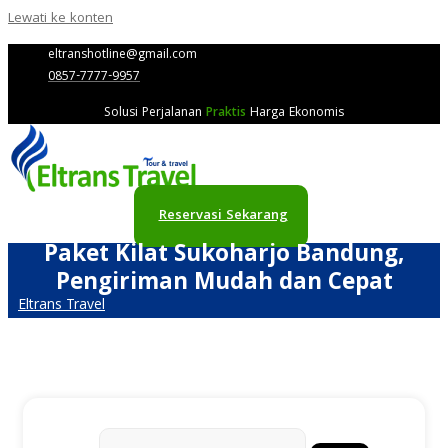
Lewati ke konten
eltranshotline@gmail.com
0857-7777-9957
Solusi Perjalanan
Praktis
Harga Ekonomis
Reservasi Sekarang
Paket Kilat Sukoharjo Bandung,
Pengiriman Mudah dan Cepat
Eltrans Travel