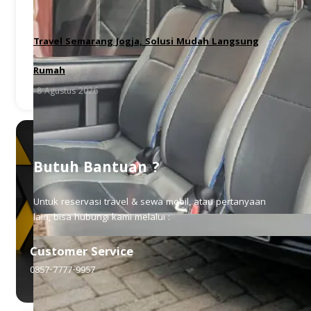
Travel Semarang Jogja, Solusi Mudah Langsung
Rumah
8 Agustus 2026
Butuh Bantuan ?
Untuk reservasi travel & sewa mobil, atau pertanyaan
lain, bisa hubungi kami melalui :
Customer Service
0857-7777-9957