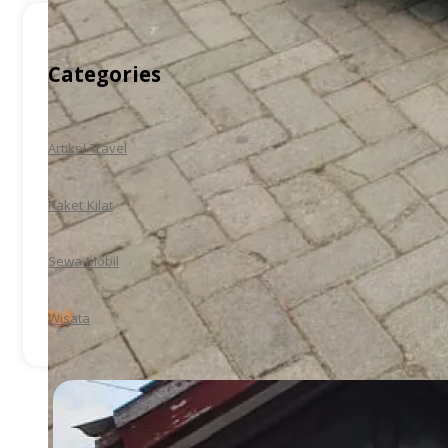
Categories
Artikel Travel
Paket Kilat
Sewa Mobil
Wisata