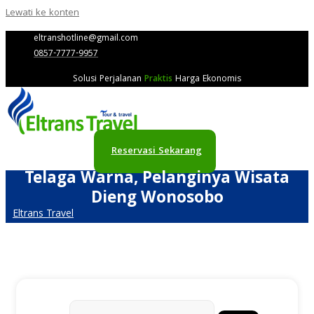
Lewati ke konten
eltranshotline@gmail.com
0857-7777-9957
Solusi Perjalanan
Praktis
Harga Ekonomis
Reservasi Sekarang
Telaga Warna, Pelanginya Wisata
Dieng Wonosobo
Eltrans Travel