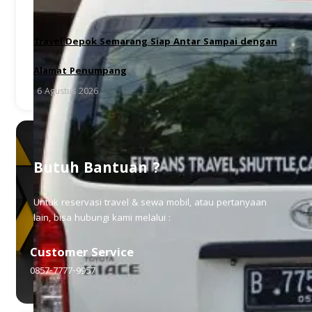
Travel Depok Semarang Siap Antar Sampai dengan
Alamat Penumpang
6 Agustus 2026
Butuh Bantuan ?
Untuk reservasi travel & sewa mobil, atau pertanyaan
lain, bisa hubungi kami melalui :
Customer Service
0857-7777-9957