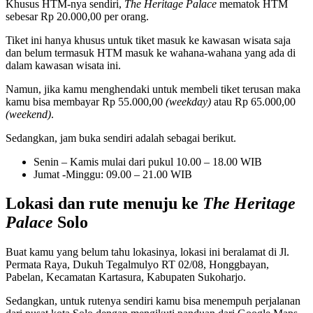
Khusus HTM-nya sendiri,
The Heritage Palace
mematok HTM
sebesar Rp 20.000,00 per orang.
Tiket ini hanya khusus untuk tiket masuk ke kawasan wisata saja
dan belum termasuk HTM masuk ke wahana-wahana yang ada di
dalam kawasan wisata
ini.
Namun, jika kamu menghendaki untuk membeli tiket terusan maka
kamu bisa membayar Rp 55.000,00
(weekday)
atau Rp 65.000,00
(weekend)
.
Sedangkan, jam buka sendiri adalah sebagai berikut.
Senin – Kamis mulai dari pukul 10.00 – 18.00 WIB
Jumat -Minggu: 09.00 – 21.00 WIB
Lokasi dan rute menuju ke
The Heritage
Palace
Solo
Buat kamu yang belum tahu lokasinya, lokasi ini beralamat di Jl.
Permata Raya, Dukuh Tegalmulyo RT 02/08, Honggbayan,
Pabelan, Kecamatan Kartasura, Kabupaten Sukoharjo.
Sedangkan, untuk rutenya sendiri kamu bisa menempuh perjalanan