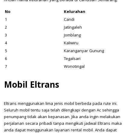
rincian nama kelurahan yang berada di Candisari Semarang:
No
Kelurahan
1
Candi
2
Jatingaleh
3
Jomblang
4
Kaliwiru
5
Karanganyar Gunung
6
Tegalsari
7
Wonotingal
Mobil Eltrans
Eltrans menggunakan lima jenis mobil berbeda pada rute ini.
Seluruh mobil tentu saja telah dilengkapi dengan Ac sehingga
penumpang tidak akan kepanasan. Jika anda ingin melakukan
perjalanan secara pribadi tanpa mengikuti jadwal Eltrans maka
anda dapat menggunakan layanan rental mobil. Anda dapat