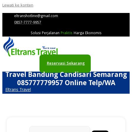
Lewati ke konten
eltranshotline@gmail.com
0857-7777-9957
Solusi Perjalanan
Praktis
Harga Ekonomis
Reservasi Sekarang
Travel Bandung Candisari Semarang
085777779957 Online Telp/WA
Eltrans Travel