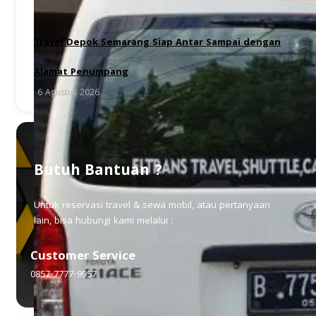
Travel Depok Semarang Siap Antar Sampai dengan
Alamat Penumpang
6 Agustus 2026
Butuh Bantuan ?
Untuk reservasi travel & sewa mobil, atau pertanyaan
lain, bisa hubungi kami melalui :
Customer Service
0857-7777-9957