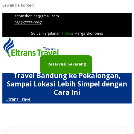
Lewati ke konten
eltranshotline@gmail.com
0857-7777-9957
Solusi Perjalanan
Praktis
Harga Ekonomis
Reservasi Sekarang
Travel Bandung ke Pekalongan,
Sampai Lokasi Lebih Simpel dengan
Cara Ini
Eltrans Travel