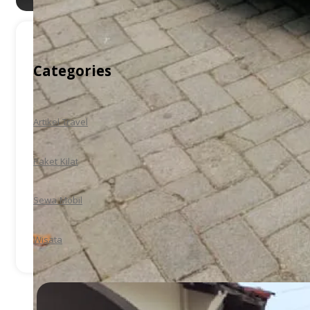
Categories
Artikel Travel
Paket Kilat
Sewa Mobil
Wisata