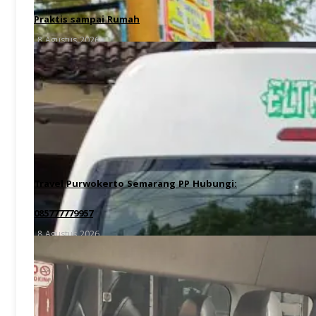
Praktis sampai Rumah
8 Agustus 2026
Travel Purwokerto Semarang PP Hubungi:
085777779957
8 Agustus 2026