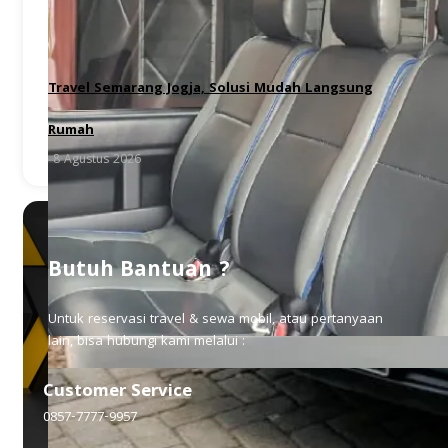
Travel Semarang Jogja, Solusi Mudah Langsung
Rumah
8 Agustus 2026
Butuh Bantuan ?
Untuk reservasi travel & sewa mobil, atau pertanyaan
lain, bisa hubungi kami melalui :
Customer Service
0857-7777-9957