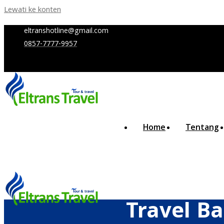
Lewati ke konten
eltranshotline@gmail.com
0857-7777-9957
Home
Tentang
Travel B