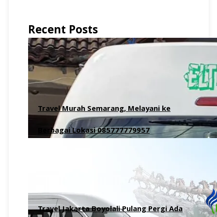
Recent Posts
Travel Murah Semarang, Melayani ke
Berbagai Lokasi 085777779957
8 Agustus 2026
Travel Jakarta Boyolali Pulang Pergi Ada