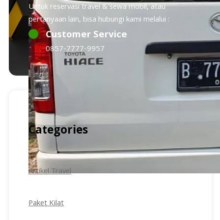
Untuk reservasi travel & sewa mobil, atau
pertanyaan lain, bisa hubungi kami melalui :
Customer Service
0857-7777-9957
Categories
Artikel Travel
Paket Kilat