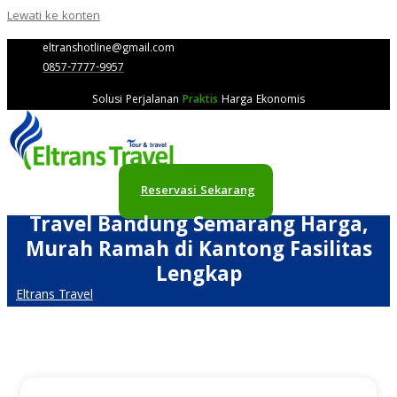
Lewati ke konten
eltranshotline@gmail.com
0857-7777-9957
Solusi Perjalanan
Praktis
Harga Ekonomis
Reservasi Sekarang
Travel Bandung Semarang Harga,
Murah Ramah di Kantong Fasilitas
Lengkap
Eltrans Travel