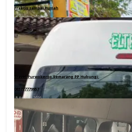
Praktis sampai Rumah
8 Agustus 2026
Travel Purwokerto Semarang PP Hubungi:
085777779957
8 Agustus 2026