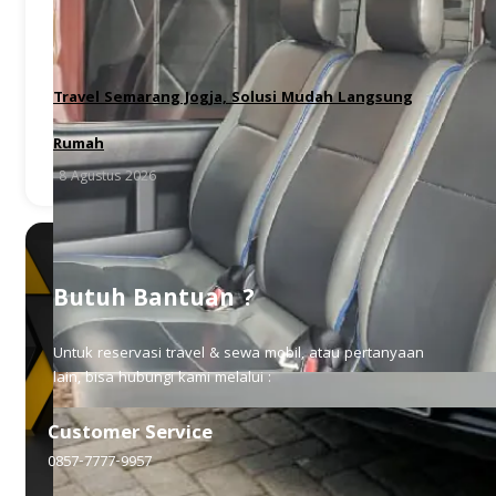
Travel Semarang Jogja, Solusi Mudah Langsung
Rumah
8 Agustus 2026
Butuh Bantuan ?
Untuk reservasi travel & sewa mobil, atau pertanyaan
lain, bisa hubungi kami melalui :
Customer Service
0857-7777-9957