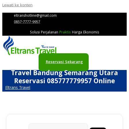
Lewati ke konten
eltranshotline@gmail.com
0857-7777-9957
Solusi Perjalanan
Praktis
Harga Ekonomis
Reservasi Sekarang
Travel Bandung Semarang Utara
Reservasi 085777779957 Online
Eltrans Travel