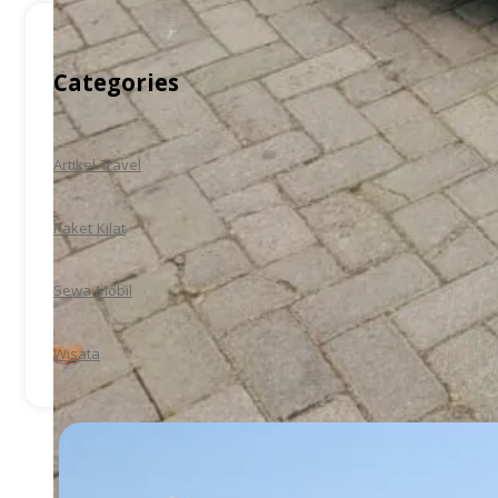
Categories
Artikel Travel
Paket Kilat
Sewa Mobil
Wisata