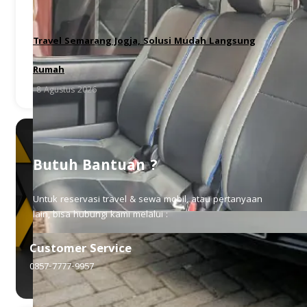
Travel Semarang Jogja, Solusi Mudah Langsung
Rumah
8 Agustus 2026
Butuh Bantuan ?
Untuk reservasi travel & sewa mobil, atau pertanyaan
lain, bisa hubungi kami melalui :
Customer Service
0857-7777-9957