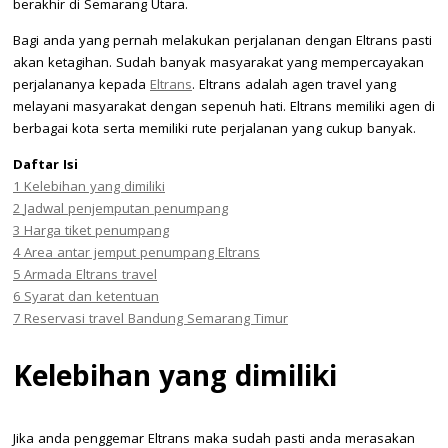
berakhir di Semarang Utara.
Bagi anda yang pernah melakukan perjalanan dengan Eltrans pasti
akan ketagihan. Sudah banyak masyarakat yang mempercayakan
perjalananya kepada
Eltrans
. Eltrans adalah agen travel yang
melayani masyarakat dengan sepenuh hati. Eltrans memiliki agen di
berbagai kota serta memiliki rute perjalanan yang cukup banyak.
Daftar Isi
1
Kelebihan yang dimiliki
2
Jadwal penjemputan penumpang
3
Harga tiket penumpang
4
Area antar jemput penumpang Eltrans
5
Armada Eltrans travel
6
Syarat dan ketentuan
7
Reservasi travel Bandung Semarang Timur
Kelebihan yang dimiliki
Jika anda penggemar Eltrans maka sudah pasti anda merasakan