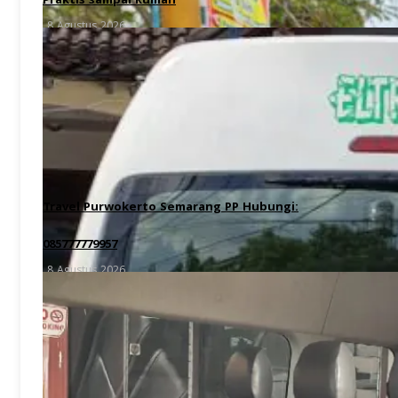
Praktis sampai Rumah
8 Agustus 2026
Travel Purwokerto Semarang PP Hubungi:
085777779957
8 Agustus 2026