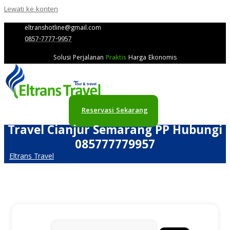
Lewati ke konten
eltranshotline@gmail.com
0857-7777-9957
Solusi Perjalanan
Praktis
Harga Ekonomis
Reservasi Sekarang
Travel Cianjur Semarang PP Hubungi
085777779957
Eltrans Travel