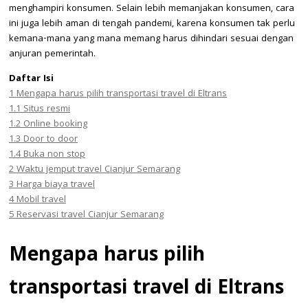
menghampiri konsumen. Selain lebih memanjakan konsumen, cara
ini juga lebih aman di tengah pandemi, karena konsumen tak perlu
kemana-mana yang mana memang harus dihindari sesuai dengan
anjuran pemerintah.
Daftar Isi
1
Mengapa harus pilih transportasi travel di Eltrans
1.1
Situs resmi
1.2
Online booking
1.3
Door to door
1.4
Buka non stop
2
Waktu jemput travel Cianjur Semarang
3
Harga biaya travel
4
Mobil travel
5
Reservasi travel Cianjur Semarang
Mengapa harus pilih
transportasi travel di Eltrans