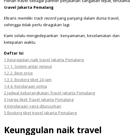
Pilihan travel sebagai partner perjalanan sangatlah tepat, terutama
travel Jakarta Pemalang
Eltrans memiliki
track record
yang panjang dalam dunia travel,
sehingga tidak perlu diragukan lagi.
Kami selalu mengedepankan kenyamanan, keselamatan dan
ketepatan waktu.
Daftar Isi
1
Keunggulan naik travel Jakarta Pemalang
1.1
1. Sistem antar jemput
1.2
2. Best price
1.3
3. Booking tiket 24 jam
1.4
4. Kendaraan prima
2
Jadwal keberangkatan Travel Jakarta Pemalang
3
Harga tiket Travel Jakarta Pemalang
4
Kendaraan yang diluncurkan
5
Booking tiket travel Jakarta Pemalang
Keunggulan naik travel