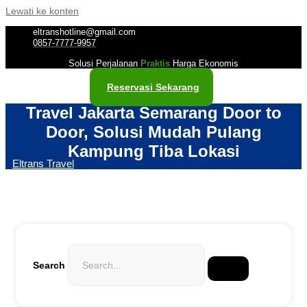
Lewati ke konten
eltranshotline@gmail.com
0857-7777-9957
Solusi Perjalanan
Praktis
Harga Ekonomis
Reservasi Sekarang
Travel Jakarta Semarang Door to
Door, Solusi Mudah Pulang
Kampung Tiba Lokasi
Eltrans Travel
Search