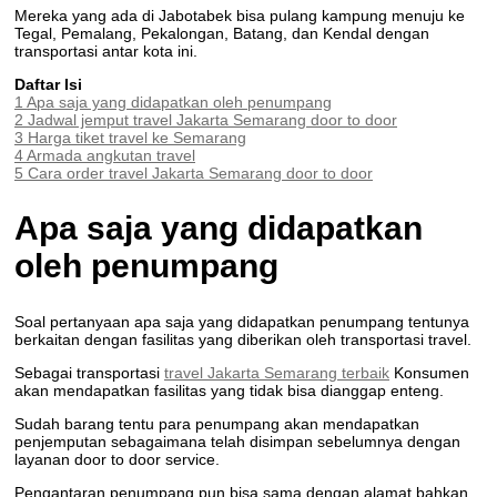
Mereka yang ada di Jabotabek bisa pulang kampung menuju ke
Tegal, Pemalang, Pekalongan, Batang, dan Kendal dengan
transportasi antar kota ini.
Daftar Isi
1
Apa saja yang didapatkan oleh penumpang
2
Jadwal jemput travel Jakarta Semarang door to door
3
Harga tiket travel ke Semarang
4
Armada angkutan travel
5
Cara order travel Jakarta Semarang door to door
Apa saja yang didapatkan
oleh penumpang
Soal pertanyaan apa saja yang didapatkan penumpang tentunya
berkaitan dengan fasilitas yang diberikan oleh transportasi travel.
Sebagai transportasi
travel Jakarta Semarang terbaik
Konsumen
akan mendapatkan fasilitas yang tidak bisa dianggap enteng.
Sudah barang tentu para penumpang akan mendapatkan
penjemputan sebagaimana telah disimpan sebelumnya dengan
layanan door to door service.
Pengantaran penumpang pun bisa sama dengan alamat bahkan