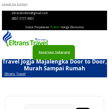
Lewati ke konten
eltranshotline@gmail.com
0857-7777-9957
Solusi Perjalanan
Praktis
Harga Ekonomis
Reservasi Sekarang
Travel Jogja Majalengka Door to Door,
Murah Sampai Rumah
Eltrans Travel