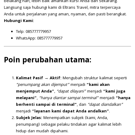
belakang hari, lebih baik amankan kursi Anda dari sekarang.
Langsung saja hubungi kami di Eltrans Travel, mitra terpercaya
Anda untuk perjalanan yang aman, nyaman, dan pasti berangkat.
Hubungi Kami:
Telp: 085777779957
WhatsApp: 085777779957
Poin perubahan utama:
Kalimat Pasif → Aktif:
Mengubah struktur kalimat seperti
“penumpang akan dijemput”
menjadi
“kami akan
menjemput Anda”
,
“dapat dilayani”
menjadi
“kami juga
melayani”
,
“hanya diantar sampai terminal”
menjadi
“hanya
berhenti sampai di terminal”
, dan
“dapat diandalkan”
menjadi
“layanan kami dapat Anda andalkan”
.
Subjek Jelas:
Menempatkan subjek (kami, Anda,
penumpang) sebagai pelaku tindakan agar kalimat lebih
hidup dan mudah dipahami.