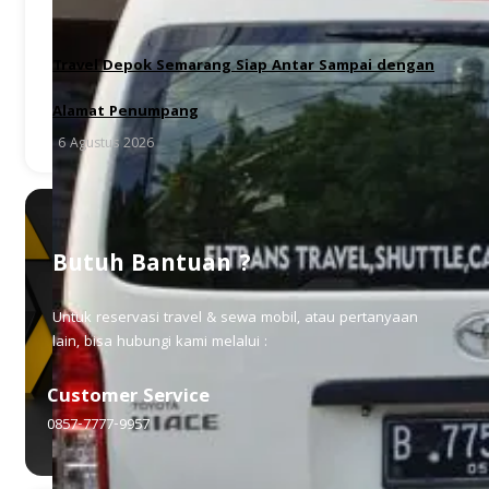
Travel Depok Semarang Siap Antar Sampai dengan
Alamat Penumpang
6 Agustus 2026
Butuh Bantuan ?
Untuk reservasi travel & sewa mobil, atau pertanyaan
lain, bisa hubungi kami melalui :
Customer Service
0857-7777-9957